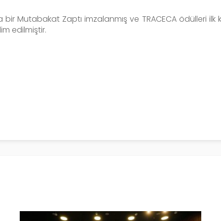
da bir Mutabakat Zaptı imzalanmış ve
TRACECA ödülleri ilk 
m edilmiştir.