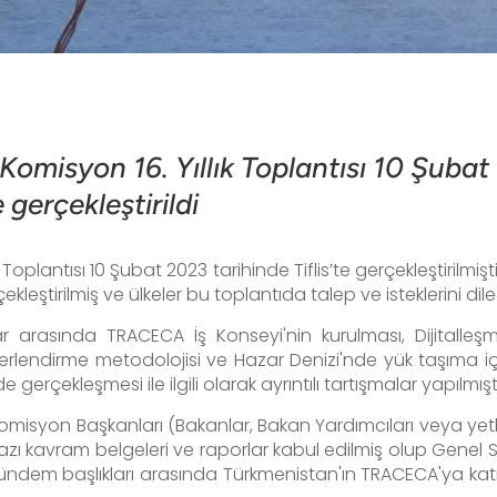
isyon 16. Yıllık Toplantısı 10 Şubat 
 gerçekleştirildi
Toplantısı 10 Şubat 2023 tarihinde Tiflis’te gerçekleştirilmiş
leştirilmiş ve ülkeler bu toplantıda talep ve isteklerini dile 
ar arasında TRACECA İş Konseyi'nin kurulması, Dijital
erlendirme metodolojisi ve Hazar Denizi'nde yük taşıma iç
gerçekleşmesi ile ilgili olarak ayrıntılı tartışmalar yapılmıştı
 Komisyon Başkanları (Bakanlar, Bakan Yardımcıları veya yetki
 bazı kavram belgeleri ve raporlar kabul edilmiş olup Genel
ndem başlıkları arasında Türkmenistan'ın TRACECA'ya katılım