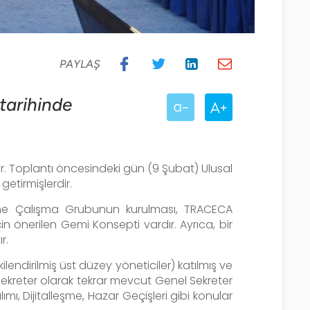
PAYLAŞ
tarihinde
tir. Toplantı öncesindeki gün (9 Şubat) Ulusal
getirmişlerdir.
leşme Çalışma Grubunun kurulması, TRACECA
in önerilen Gemi Konsepti vardır.
Ayrıca, bir
r.
lendirilmiş üst düzey yöneticiler) katılmış ve
 Sekreter olarak tekrar mevcut Genel Sekreter
ı, Dijitalleşme, Hazar Geçişleri gibi konular