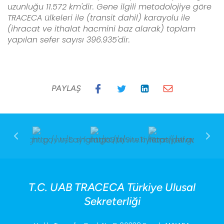
uzunluğu
11.572 km'dir. Gene ilgili metodolojiye göre
TRACECA ülkeleri ile (transit dahil) karayolu ile
(ihracat ve ithalat hacmini baz alarak) toplam
yapılan sefer sayısı 396.935'dir.
PAYLAŞ
T.C. UAB TRACECA Türkiye Ulusal
Sekreterliği